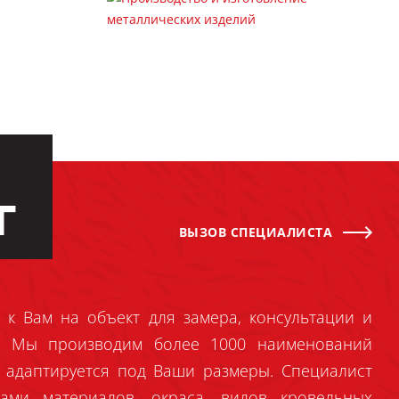
Г
ВЫЗОВ СПЕЦИАЛИСТА
 к Вам на объект для замера, консультации и
й. Мы производим более 1000 наименований
 адаптируется под Ваши размеры. Специалист
ами материалов, окраса, видов кровельных