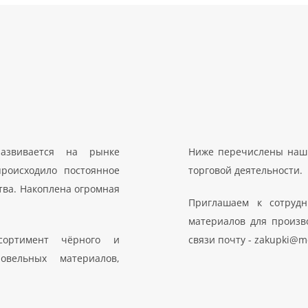
азвивается на рынке
Ниже перечислены наши
роисходило постоянное
торговой деятельности.
тва. Накоплена огромная
Приглашаем к сотрудн
материалов для произво
сортимент чёрного и
связи почту - zakupki@me
овельных материалов,