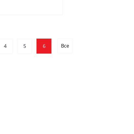
Все
4
5
6