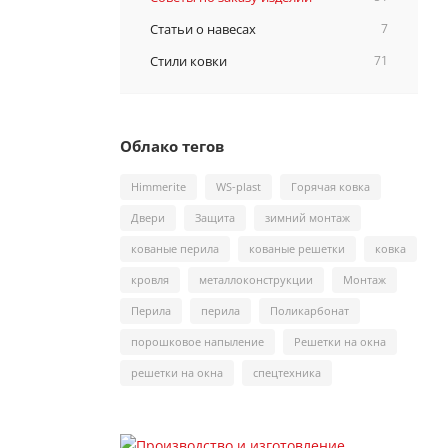
Статьи о навесах
7
Стили ковки
71
Облако тегов
Himmerite
WS-plast
Горячая ковка
Двери
Защита
зимний монтаж
кованые перила
кованые решетки
ковка
кровля
металлоконструкции
Монтаж
Перила
перила
Поликарбонат
порошковое напыление
Решетки на окна
решетки на окна
спецтехника