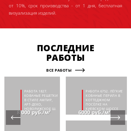
от 10%, срок производства - от 1 дня, бесплатная
визуализация изделий.
ПОСЛЕДНИЕ
РАБОТЫ
ВСЕ РАБОТЫ
РАБОТА 1827.
РАБОТА 6752. ЛЁГКИЕ
КОВАНЫЕ РЕШЕТКИ
КОВАНЫЕ ПЕРИЛА В
В СТИЛЕ АМПИР,
КОТТЕДЖНОМ
АРТ-ДЕКО,
ПОСЁЛКЕ НА
НОВОРИЖСКОЕ Ш.
КИЕВСКОМ ШОССЕ
8 000 руб./м²
6000 руб./м²