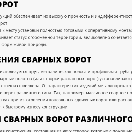
ОРОТ
рукций обеспечивает их высокую прочность и индифферентност
рот.
 к месту установки полностью готовыми к оперативному монта
кивает статус огороженной территории, великолепно сочетает
 и форм живой природы.
ЕНИЯ СВАРНЫХ ВОРОТ
 используется прут, металлическая полоса и профильная труба
арные полотна (или створки распашных ворот) устанавливаютс
стоек из швеллера. От характеристик изделий металлопроката 
зе ворот различного типа. Так, например, массивное сварное
гда как при изготовлении консольных сдвижных ворот или расп
 к быстрому износу конструкции.
 СВАРНЫХ ВОРОТ РАЗЛИЧНОГО
я конструкция, состоящая из двух створок, которые с помощью