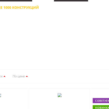
Е 1000 КОНСТРУКЦИЙ
ПОЛИУРЕТАНОВЫЙ ГРУНТ,
Я ДОМА, КВАРТИРЫ,
ЭЛЕКТРОСТАТИЧЕСКИЙ ОКРАС
ГИЛЬ
ПРОИЗВОДСТВА
ти
По цене
СОВЕТУЕ
НОВИНК