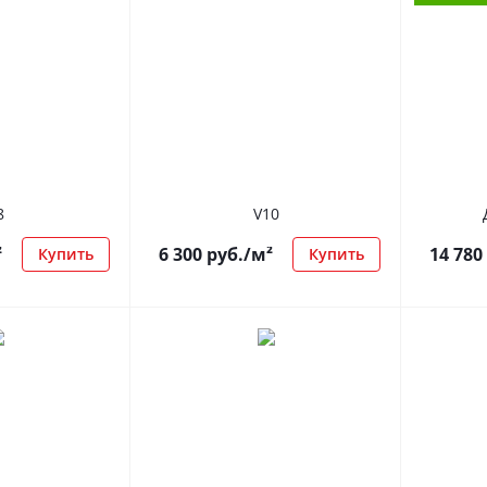
8
V10
²
6 300
руб.
/м²
14 780
Купить
Купить