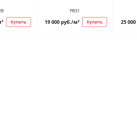
28
РВ31
м²
19 000
руб.
/м²
25 000
Купить
Купить