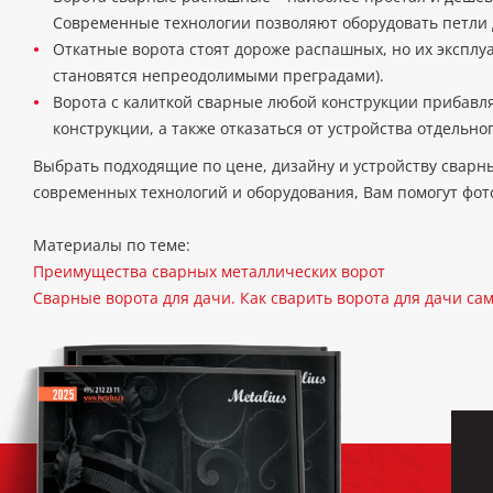
Современные технологии позволяют оборудовать петли д
Откатные ворота стоят дороже распашных, но их эксплу
становятся непреодолимыми преградами).
Ворота с калиткой сварные любой конструкции прибавля
конструкции, а также отказаться от устройства отдельног
Выбрать подходящие по цене, дизайну и устройству свар
современных технологий и оборудования, Вам помогут фото 
Материалы по теме:
Преимущества сварных металлических ворот
Сварные ворота для дачи. Как сварить ворота для дачи са