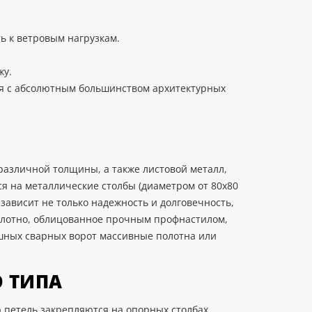
ь к ветровым нагрузкам.
жу.
ся с абсолютным большинством архитектурных
 различной толщины, а также листовой металл,
я на металлические столбы (диаметром от 80х80
зависит не только надежность и долговечность,
 полотно, облицованное прочным профнастилом,
ашных сварных ворот массивные полотна или
 ТИПА
 петель закрепляются на опорных столбах.