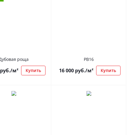
Дубовая роща
РВ16
руб.
/м²
16 000
руб.
/м²
Купить
Купить