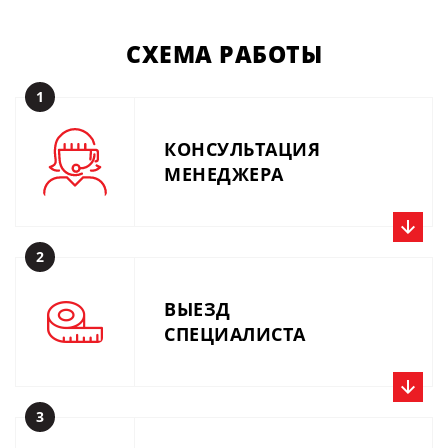
СХЕМА
РАБОТЫ
1
КОНСУЛЬТАЦИЯ
МЕНЕДЖЕРА
2
Позвоните нам прямо сейчас, получите консультацию
специалиста и расчёт. Или вышлите описание задачи по
ВЫЕЗД
производству на почту 01@metalius.ru.
СПЕЦИАЛИСТА
3
После обращения к нам в течении 1-3 дней, по