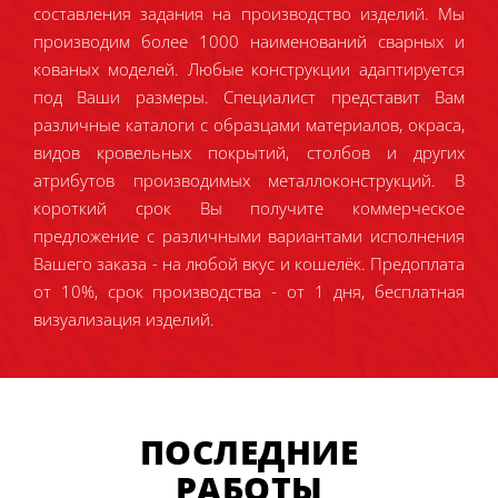
составления задания на производство изделий. Мы
производим более 1000 наименований сварных и
кованых моделей. Любые конструкции адаптируется
под Ваши размеры. Специалист представит Вам
различные каталоги с образцами материалов, окраса,
видов кровельных покрытий, столбов и других
атрибутов производимых металлоконструкций. В
короткий срок Вы получите коммерческое
предложение с различными вариантами исполнения
Вашего заказа - на любой вкус и кошелёк. Предоплата
от 10%, срок производства - от 1 дня, бесплатная
визуализация изделий.
ПОСЛЕДНИЕ
РАБОТЫ