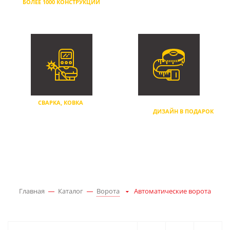
БОЛЕЕ 1000 КОНСТРУКЦИЙ
ПОЛИУРЕТАНОВЫЙ ГРУНТ,
ДЛЯ ДОМА, КВАРТИРЫ,
ЭЛЕКТРОСТАТИЧЕСКИЙ ОКРАС
ПРОИЗВОДСТВА
СВАРКА, КОВКА
,
ЗАМЕР И РАСЧЕТ
ГИЛЬОТИНА, ЛАЗЕРНАЯ РЕЗКА
СЕГОДНЯ,
ДИЗАЙН В ПОДАРОК
Главная
Каталог
Ворота
Автоматические ворота