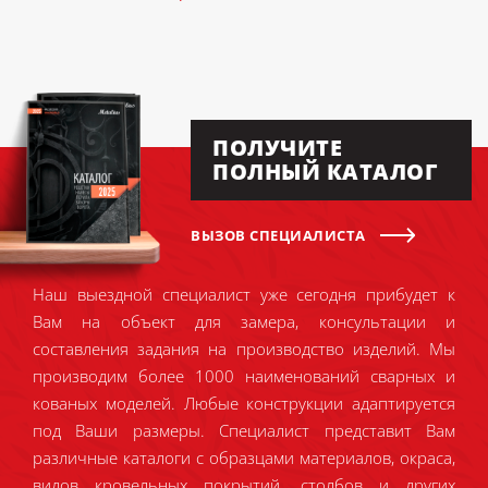
ПОЛУЧИТЕ
ПОЛНЫЙ КАТАЛОГ
ВЫЗОВ СПЕЦИАЛИСТА
Наш выездной специалист уже сегодня прибудет к
Вам на объект для замера, консультации и
составления задания на производство изделий. Мы
производим более 1000 наименований сварных и
кованых моделей. Любые конструкции адаптируется
под Ваши размеры. Специалист представит Вам
различные каталоги с образцами материалов, окраса,
видов кровельных покрытий, столбов и других