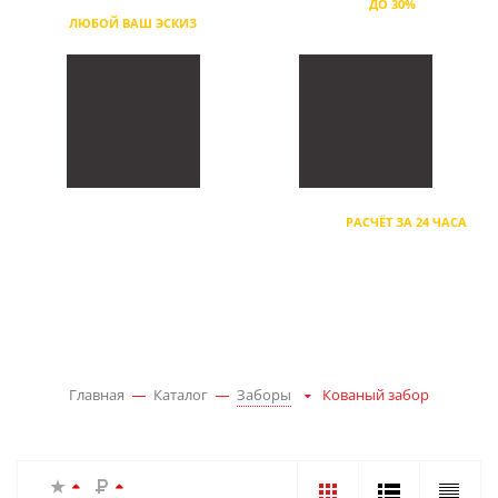
БОЛЕЕ 300 МОДЕЛЕЙ ЗАБОРОВ,
СКИДКА
ДО 30%
ЛЮБОЙ ВАШ ЭСКИЗ
НА ОБЪЁМ
ПОЛИУРЕТАНОВЫЙ ГРУНТ,
ДИЗАЙН-ПРОЕКТ ЗАБОРА
5 ВИДОВ ОКРАСА, ПАТИНА
БЕСПЛАТНО,
РАСЧЁТ ЗА 24 ЧАСА
Главная
Каталог
Заборы
Кованый забор