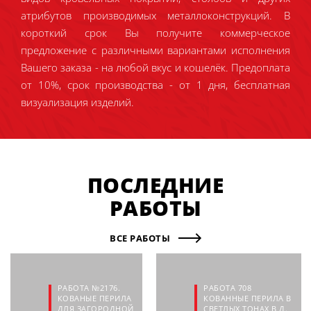
атрибутов производимых металлоконструкций. В
короткий срок Вы получите коммерческое
предложение с различными вариантами исполнения
Вашего заказа - на любой вкус и кошелёк. Предоплата
от 10%, срок производства - от 1 дня, бесплатная
визуализация изделий.
ПОСЛЕДНИЕ
РАБОТЫ
ВСЕ РАБОТЫ
РАБОТА №2176.
РАБОТА 708
КОВАНЫЕ ПЕРИЛА
КОВАННЫЕ ПЕРИЛА В
ДЛЯ ЗАГОРОДНОЙ
СВЕТЛЫХ ТОНАХ В Д.