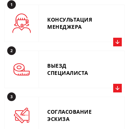
1
КОНСУЛЬТАЦИЯ
МЕНЕДЖЕРА
2
Позвоните нам прямо сейчас, получите консультацию
специалиста и расчёт. Или вышлите описание задачи по
ВЫЕЗД
производству на почту 01@metalius.ru.
СПЕЦИАЛИСТА
3
После обращения к нам в течении 1-3 дней, по
договоренности, наш специалист выезжает к Вам на
СОГЛАСОВАНИЕ
объект. Являясь мастером по производству и монтажу
ЭСКИЗА
сварных и кованых конструкций, наш сотрудник в
полном объеме консультирует Вас по всем