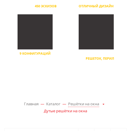
ДУТЫЕ РЕШЕТКИ ДЛЯ
ПОЛУЧАЕТЕ УДОБНЫЙ ОБЗОР,
ЛЮБОГО ИЗ
450 ЭСКИЗОВ
ОТЛИЧНЫЙ ДИЗАЙН
9 КОНФИГУРАЦИЙ
ПРИМЕНЕНИЕ ДУТОСТИ
ДУТОСТЕЙ ДЛЯ РЕШЕТОК
ДЛЯ
РЕШЕТОК, ПЕРИЛ
Главная
Каталог
Решётки на окна
Дутые решётки на окна