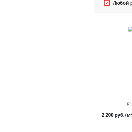
Любой р
R1
2 200
руб.
/м