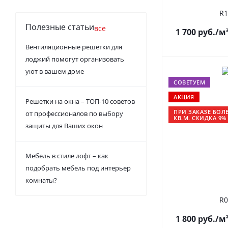
R1
Полезные статьи
все
1 700
руб.
/м
Вентиляционные решетки для
лоджий помогут организовать
уют в вашем доме
СОВЕТУЕМ
АКЦИЯ
Решетки на окна – ТОП-10 советов
ПРИ ЗАКАЗЕ БОЛЕ
от профессионалов по выбору
КВ.М. СКИДКА 9%
защиты для Ваших окон
Мебель в стиле лофт – как
подобрать мебель под интерьер
комнаты?
R0
1 800
руб.
/м