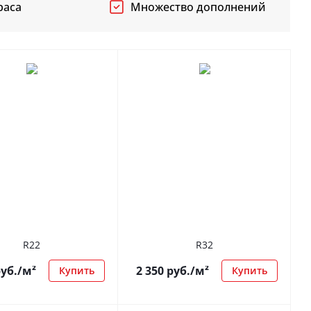
раса
Множество дополнений
R22
R32
уб.
/м²
2 350
руб.
/м²
Купить
Купить