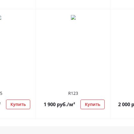
5
R123
²
1 900
руб.
/м²
2 000
р
Купить
Купить