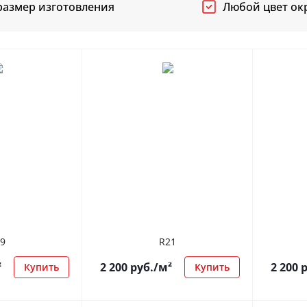
азмер изготовления
Любой цвет ок
9
R21
²
2 200
руб.
/м²
2 200
р
Купить
Купить