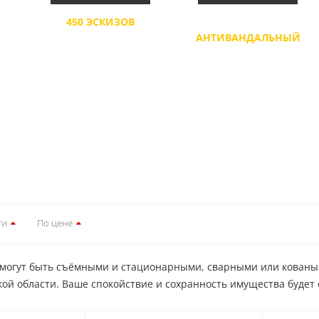
450 ЭСКИЗОВ
СКРЫТЫЙ,
ДЛЯ ДАЧНЫХ РЕШЕТОК И
АНТИВАНДАЛЬНЫЙ
ЦВЕТНИКОВ
КРЕПЕЖ
ти
По цене
 могут быть съёмными и стационарными, сварными или кованым
кой области. Ваше спокойствие и сохранность имущества будет