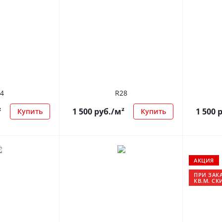
4
R28
²
1 500
руб.
/м²
1 500
р
Купить
Купить
АКЦИЯ
ПРИ ЗАКА
КВ.М. СК