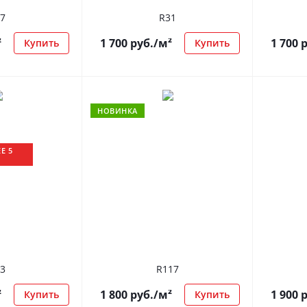
7
R31
²
1 700
руб.
/м²
1 700
р
Купить
Купить
НОВИНКА
Е 5
3
R117
²
1 800
руб.
/м²
1 900
р
Купить
Купить