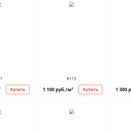
1
R115
²
1 100
руб.
/м²
1 300
р
Купить
Купить