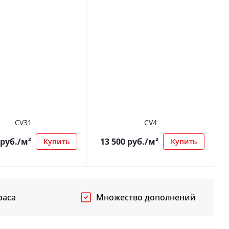
CV31
CV4
руб.
/м²
13 500
руб.
/м²
Купить
Купить
раса
Множество дополнений