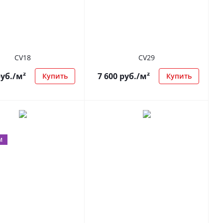
CV18
CV29
уб.
/м²
7 600
руб.
/м²
Купить
Купить
М