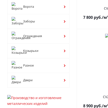
Ворота
CV
7 800
руб.
/м
Заборы
Ограждения
Козырьки
Разное
Двери
CV
8 900
руб.
/м