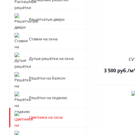
Решетчатые двери
Ставни на окна
Дутые решётки на окна
CV
3 500
руб.
/м
Решётки на балкон
Решётки на лоджию
Цветники на окна