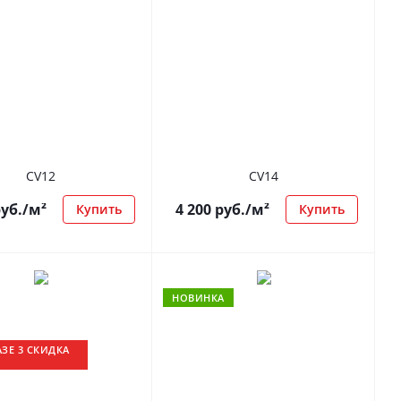
CV12
CV14
уб.
/м²
4 200
руб.
/м²
Купить
Купить
НОВИНКА
ЗЕ 3 СКИДКА