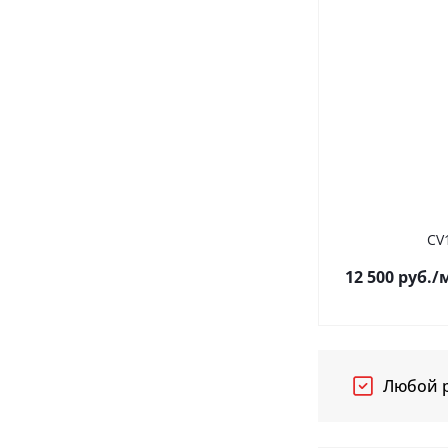
CV
12 500
руб.
/
Любой р