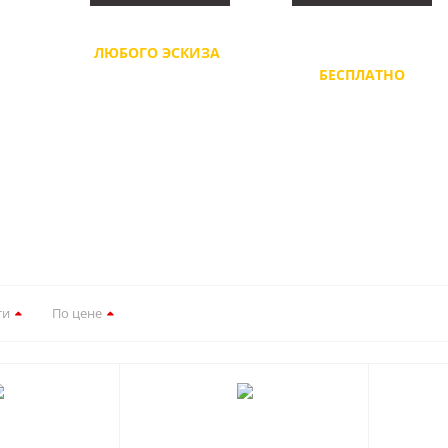
ЦВЕТНИКИ НА ОКНА
ДИЗАЙН, ВИЗУАЛИЗАЦИ
ИЗ
ЛЮБОГО ЭСКИЗА
, 450
НАЛОЖЕНИЕ НА ФОТО
ШТ.
БЕСПЛАТНО
ти
По цене