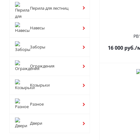
Перила для лестниц
Навесы
РВ
Заборы
16 000
руб.
/
Ограждения
Козырьки
Разное
Двери