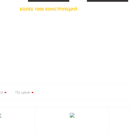
БОЛЕЕ 1000 КОНСТРУКЦИЙ
ПОЛИУРЕТАНОВЫЙ ГРУН
ДЛЯ ДОМА, КВАРТИРЫ,
ЭЛЕКТРОСТАТИЧЕСКИ
ПРОИЗВОДСТВА
ОКРАС
ти
По цене