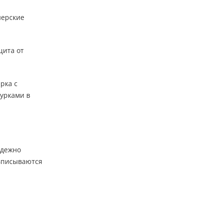
нерские
щита от
рка с
урками в
адежно
 вписываются