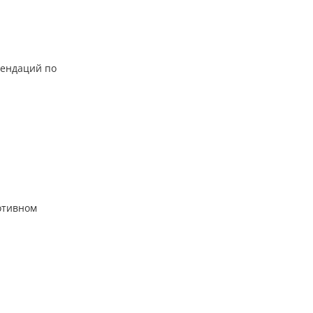
мендаций по
отивном