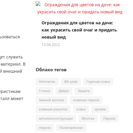
Ограждения для цветов на даче:
как украсить свой очаг и придать
ьзоваться
новый вид
13.04.2022
дет служить
 материал. В
Облако тегов
ый внешний
Himmerite
WS-plast
Горячая ковка
еристикам
Готика
Двери
Защита
еталл может
зимний монтаж
кованые перила
кованые решетки
ковка
кровля
металлоконструкции
Монтаж
Перила
перила
Поликарбонат