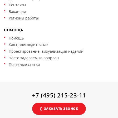
работы, использование различного
Контакты
электроинструмента, лако-красочных материалов. Для
Вакансии
исключения риска используется специальные виды
сварки, панели для защиты окружающей обстановки.
Регионы работы
ПОМОЩЬ
Помощь
Как происходит заказ
Проектирование, визуализация изделий
Часто задаваемые вопросы
Полезные статьи
+7 (495) 215-23-11
ЗАКАЗАТЬ ЗВОНОК