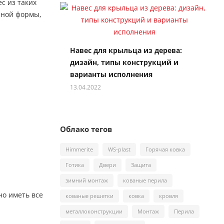
с из таких
зной формы,
Навес для крыльца из дерева:
дизайн, типы конструкций и
варианты исполнения
13.04.2022
Облако тегов
Himmerite
WS-plast
Горячая ковка
Готика
Двери
Защита
зимний монтаж
кованые перила
но иметь все
кованые решетки
ковка
кровля
металлоконструкции
Монтаж
Перила