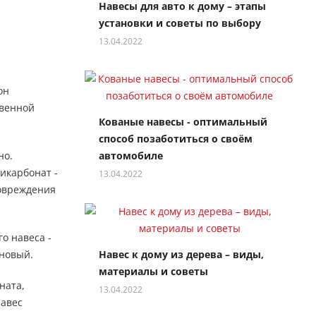
Навесы для авто к дому – этапы
установки и советы по выбору
13.04.2022
он
твенной
Кованые навесы - оптимальный
способ позаботиться о своём
но.
автомобиле
икарбонат -
13.04.2022
повреждения
о навеса -
 новый.
Навес к дому из дерева – виды,
материалы и советы
ната,
13.04.2022
навес