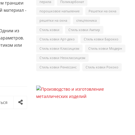
перила
Поликарбонат
ьем траншеи
й материал -
порошковое напыление
Решетки на окна
решетки на окна
спецтехника
Стиль ковки
Стиль ковки Ампир
 Одним из
параметров.
Стиль ковки Арт-деко
Стиль ковки Барокко
етиком или
Стиль ковки Классицизм
Стиль ковки Модерн
Стиль ковки Неоклассицизм
Стиль ковки Ренессанс
Стиль ковки Рококо
ться