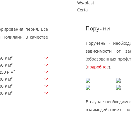
Ws-plast
Certa
Поручни
орирования перил. Все
 Полилайн. В качестве
Поручень - необход
зависимости от за
50 ₽ м²
(образованных проф.
50 ₽ м²
(
подробнее
).
250 ₽ м²
00 ₽ м²
00 ₽ м²
00 ₽ м²
В случае необходимос
взаимодействие с со