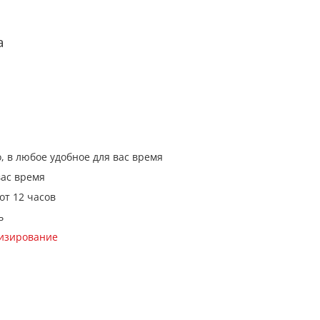
а
, в любое удобное для вас время
вас время
от 12 часов
ь
кизирование