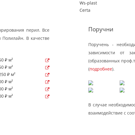
Ws-plast
Certa
Поручни
орирования перил. Все
 Полилайн. В качестве
Поручень - необход
зависимости от за
50 ₽ м²
(образованных проф.
50 ₽ м²
(
подробнее
).
250 ₽ м²
00 ₽ м²
00 ₽ м²
00 ₽ м²
В случае необходимос
взаимодействие с со