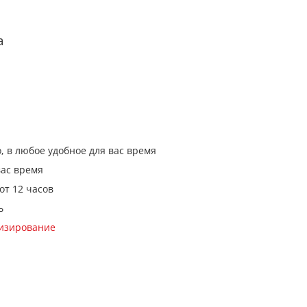
а
, в любое удобное для вас время
вас время
от 12 часов
ь
кизирование