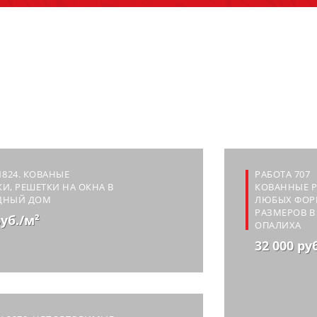
1824. КОВАНЫЕ
РАБОТА 707
И, РЕШЕТКИ НА ОКНА В
КОВАННЫЕ 
ДНЫЙ ДОМ
ЛЮБЫХ ФОР
РАЗМЕРОВ В 
руб./м²
ОПАЛИХА
32 000 ру