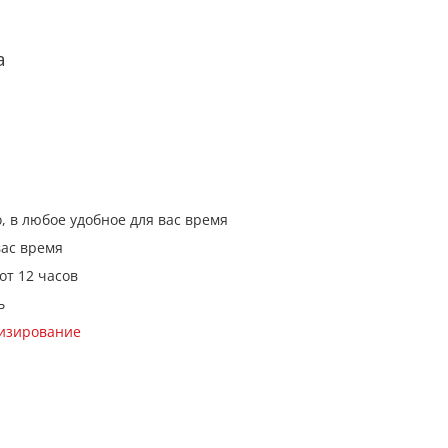
а
, в любое удобное для вас время
вас время
от 12 часов
ь
кизирование