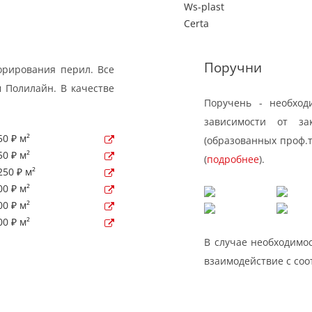
Ws-plast
Certa
Поручни
орирования перил. Все
 Полилайн. В качестве
Поручень - необход
зависимости от за
50 ₽ м²
(образованных проф.
50 ₽ м²
(
подробнее
).
250 ₽ м²
00 ₽ м²
00 ₽ м²
00 ₽ м²
В случае необходимос
взаимодействие с со