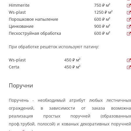
Himmerite
750 ₽ м²
Ws-plast
1250 ₽ м²
Порошковое напыление
600 ₽ м²
Цинкование
900 ₽ м²
Пескоструйная обработка
600 ₽ м²
При обработке решёток используют патину:
Ws-plast
450 ₽ м²
Certa
450 ₽ м²
Поручни
Поручень - необходимый атрибут любых лестничных
ограждений, в зависимости от заказа возможна
реализация простых поручней (образованных
проф.трубой, полосой) и кованых декоративных поручней