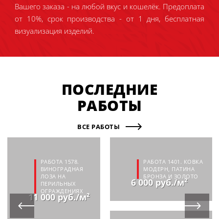
Вашего заказа - на любой вкус и кошелёк. Предоплата
от 10%, срок производства - от 1 дня, бесплатная
визуализация изделий.
ПОСЛЕДНИЕ
РАБОТЫ
ВСЕ РАБОТЫ
РАБОТА 1578.
РАБОТА 1401. КОВКА
ВИНОГРАДНАЯ
МОДЕРН, ПАТИНА
ЛОЗА НА
БРОНЗА И ЗОЛОТО
6 000 руб./м²
ПЕРИЛЬНЫХ
ОГРАЖДЕНИЯХ
11 000 руб./м²