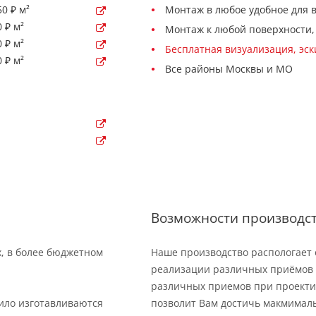
0 ₽ м²
Монтаж в любое удобное для 
 ₽ м²
Монтаж к любой поверхности,
 ₽ м²
Бесплатная визуализация, эс
 ₽ м²
Все районы Москвы и МО
Возможности производс
х, в более бюджетном
Наше производство распологает
реализации различных приёмов 
различных приемов при проекти
вило изготавливаются
позволит Вам достичь макмимал