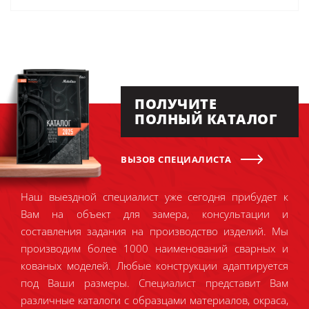
ПОЛУЧИТЕ
ПОЛНЫЙ КАТАЛОГ
ВЫЗОВ СПЕЦИАЛИСТА
Наш выездной специалист уже сегодня прибудет к
Вам на объект для замера, консультации и
составления задания на производство изделий. Мы
производим более 1000 наименований сварных и
кованых моделей. Любые конструкции адаптируется
под Ваши размеры. Специалист представит Вам
различные каталоги с образцами материалов, окраса,