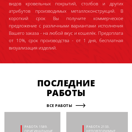
видов кровельных покрытий, столбов и других
атрибутов производимых металлоконструкций. В
короткий срок Вы получите коммерческое
предложение с различными вариантами исполнения
Вашего заказа - на любой вкус и кошелёк. Предоплата
от 10%, срок производства - от 1 дня, бесплатная
визуализация изделий.
ПОСЛЕДНИЕ
РАБОТЫ
ВСЕ РАБОТЫ
РАБОТА 1589.
РАБОТА 2133.
ОРИГИНАЛЬНЫЕ,
НЕПОВТОРИМЫЕ,