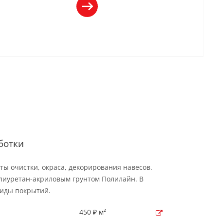
ботки
ы очистки, окраса, декорирования навесов.
лиуретан-акриловым грунтом Полилайн. В
виды покрытий.
450 ₽ м²