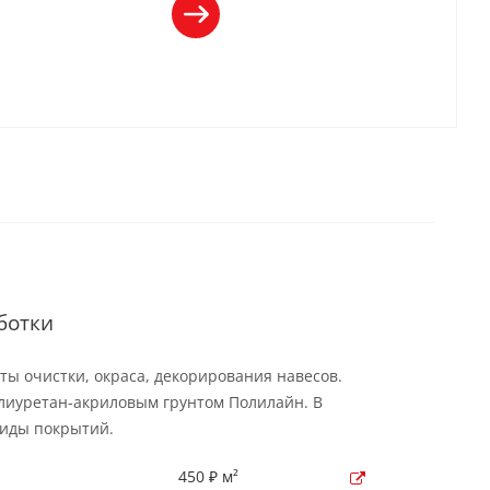
ботки
ы очистки, окраса, декорирования навесов.
лиуретан-акриловым грунтом Полилайн. В
виды покрытий.
450 ₽ м²