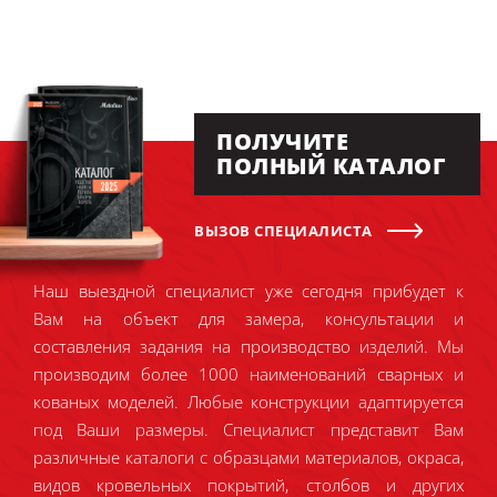
ПОЛУЧИТЕ
ПОЛНЫЙ КАТАЛОГ
ВЫЗОВ СПЕЦИАЛИСТА
Наш выездной специалист уже сегодня прибудет к
Вам на объект для замера, консультации и
составления задания на производство изделий. Мы
производим более 1000 наименований сварных и
кованых моделей. Любые конструкции адаптируется
под Ваши размеры. Специалист представит Вам
различные каталоги с образцами материалов, окраса,
видов кровельных покрытий, столбов и других