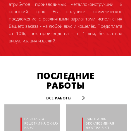
атрибутов производимых металлоконструкций. В
короткий срок Вы получите коммерческое
предложение с различными вариантами исполнения
Вашего заказа - на любой вкус и кошелёк. Предоплата
от 10%, срок производства - от 1 дня, бесплатная
визуализация изделий.
ПОСЛЕДНИЕ
РАБОТЫ
ВСЕ РАБОТЫ
РАБОТА 704
РАБОТА 706
РЕШЕТКИ НА ОКНАХ
ЭКСКЛЮЗИВНАЯ
НА УЛ.
ЛЮСТРА В КП