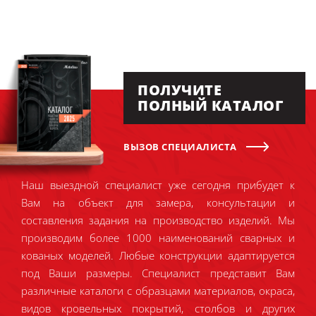
ПОЛУЧИТЕ
ПОЛНЫЙ КАТАЛОГ
ВЫЗОВ СПЕЦИАЛИСТА
Наш выездной специалист уже сегодня прибудет к
Вам на объект для замера, консультации и
составления задания на производство изделий. Мы
производим более 1000 наименований сварных и
кованых моделей. Любые конструкции адаптируется
под Ваши размеры. Специалист представит Вам
различные каталоги с образцами материалов, окраса,
видов кровельных покрытий, столбов и других