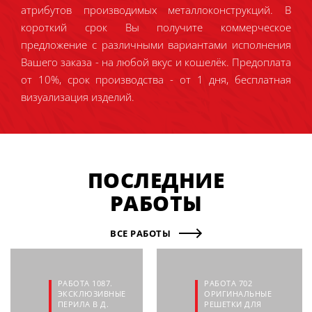
атрибутов производимых металлоконструкций. В
короткий срок Вы получите коммерческое
предложение с различными вариантами исполнения
Вашего заказа - на любой вкус и кошелёк. Предоплата
от 10%, срок производства - от 1 дня, бесплатная
визуализация изделий.
ПОСЛЕДНИЕ
РАБОТЫ
ВСЕ РАБОТЫ
РАБОТА 1087.
РАБОТА 702
ЭКСКЛЮЗИВНЫЕ
ОРИГИНАЛЬНЫЕ
ПЕРИЛА В Д.
РЕШЕТКИ ДЛЯ