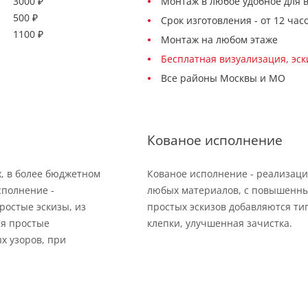
3000 ₽
Монтаж в любое удобное для 
500 ₽
Срок изготовления - от 12 час
1100 ₽
Монтаж на любом этаже
Бесплатная визуализация, эс
Все районы Москвы и МО
Кованое исполнение
х, в более бюджетном
Кованое исполнение - реализаци
сполнение -
любых материалов, с повышенны
ростые эскизы, из
простых эскизов добавляются тип
ся простые
клепки, улучшенная зачистка.
х узоров, при