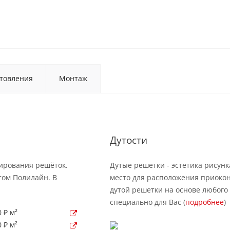
товления
Монтаж
Дутости
рирования решёток.
Дутые решетки - эстетика рисунк
том Полилайн. В
место для расположения приокон
дутой решетки на основе любого 
специально для Вас (
подробнее
)
 ₽ м²
 ₽ м²