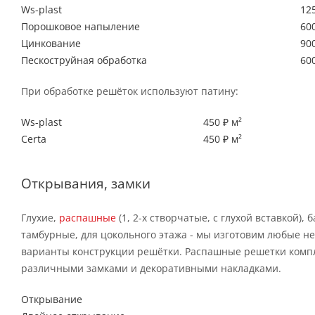
Ws-plast
125
Порошковое напыление
600
Цинкование
900
Пескоструйная обработка
600
При обработке решёток используют патину:
Ws-plast
450 ₽ м²
Certa
450 ₽ м²
Открывания, замки
Глухие,
распашные
(1, 2-х створчатые, с глухой вставкой), 
тамбурные, для цокольного этажа - мы изготовим любые н
варианты конструкции решётки. Распашные решетки комп
различными замками и декоративными накладками.
Открывание