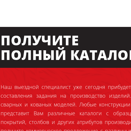
ПОЛУЧИТЕ
ПОЛНЫЙ КАТАЛО
Наш выездной специалист уже сегодня прибудет
составления задания на производство издели
сварных и кованых моделей. Любые конструкции
представит Вам различные каталоги с образц
покрытий, столбов и других атрибутов производ
получите коммерческое предложение с различны