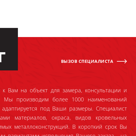
Г
ВЫЗОВ СПЕЦИАЛИСТА
 к Вам на объект для замера, консультации и
й. Мы производим более 1000 наименований
 адаптируется под Ваши размеры. Специалист
ами материалов, окраса, видов кровельных
имых металлоконструкций. В короткий срок Вы
ми вариантами исполнения Вашего заказа - на