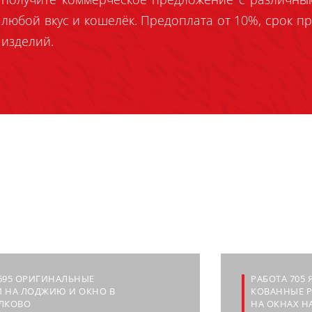
любой вкус и кошелёк. Предоплата от 10%, срок пр
изделий.
695 ОРИГИНАЛЬНЫЕ
РАБОТА 705 
И НА ЛОДЖИЮ И ОКНО В
КОВАННЫЕ 
АЛКОВО
НА ОКНАХ Н