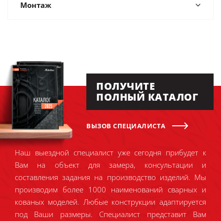
Монтаж
ПОЛУЧИТЕ
ПОЛНЫЙ КАТАЛОГ
ВЫЗОВ СПЕЦИАЛИСТА
Наш выездной специалист уже сегодня прибудет к
Вам на объект для замера, консультации и
составления задания на производство изделий. Мы
производим более 1000 наименований сварных и
кованых моделей. Любые конструкции адаптируется
под Ваши размеры. Специалист представит Вам