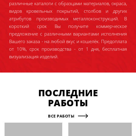
различные каталоги с образцами материалов, окраса,
видов кровельных покрытий, столбов и других
атрибутов производимых металлоконструкций. В
короткий срок Вы получите коммерческое
предложение с различными вариантами исполнения
Вашего заказа - на любой вкус и кошелёк. Предоплата
от 10%, срок производства - от 1 дня, бесплатная
визуализация изделий.
ПОСЛЕДНИЕ
РАБОТЫ
ВСЕ РАБОТЫ