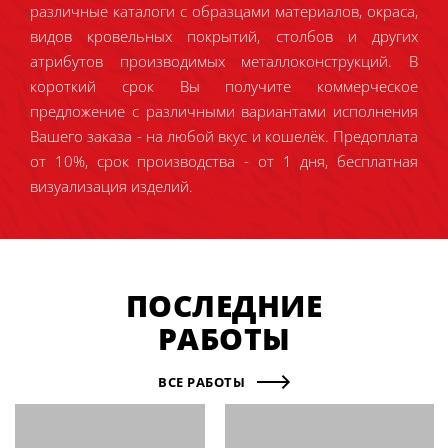
различные каталоги с образцами материалов, окраса,
видов кровельных покрытий, столбов и других
атрибутов производимых металлоконструкций. В
короткий срок Вы получите коммерческое
предложение с различными вариантами исполнения
Вашего заказа - на любой вкус и кошелёк. Предоплата
от 10%, срок производства - от 1 дня, бесплатная
визуализация изделий.
ПОСЛЕДНИЕ
РАБОТЫ
ВСЕ РАБОТЫ