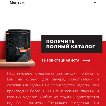
Монтаж
ПОЛУЧИТЕ
ПОЛНЫЙ КАТАЛОГ
ВЫЗОВ СПЕЦИАЛИСТА
Наш выездной специалист уже сегодня прибудет к
Вам на объект для замера, консультации и
составления задания на производство изделий. Мы
производим более 1000 наименований сварных и
кованых моделей. Любые конструкции адаптируется
под Ваши размеры. Специалист представит Вам