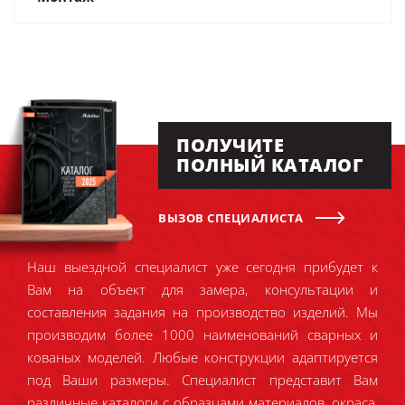
ПОЛУЧИТЕ
ПОЛНЫЙ КАТАЛОГ
ВЫЗОВ СПЕЦИАЛИСТА
Наш выездной специалист уже сегодня прибудет к
Вам на объект для замера, консультации и
составления задания на производство изделий. Мы
производим более 1000 наименований сварных и
кованых моделей. Любые конструкции адаптируется
под Ваши размеры. Специалист представит Вам
различные каталоги с образцами материалов, окраса,