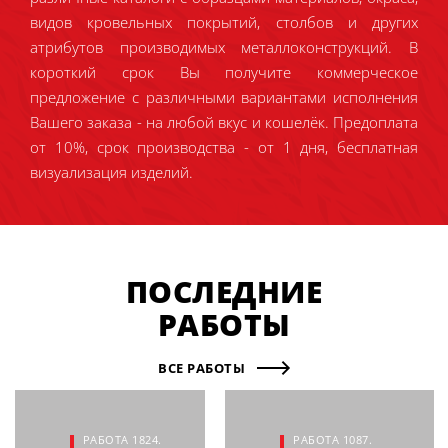
видов кровельных покрытий, столбов и других
атрибутов производимых металлоконструкций. В
короткий срок Вы получите коммерческое
предложение с различными вариантами исполнения
Вашего заказа - на любой вкус и кошелёк. Предоплата
от 10%, срок производства - от 1 дня, бесплатная
визуализация изделий.
ПОСЛЕДНИЕ
РАБОТЫ
ВСЕ РАБОТЫ
РАБОТА 1824.
РАБОТА 1087.