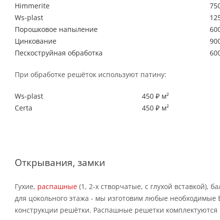
Himmerite
750
Ws-plast
125
Порошковое напыление
600
Цинкование
900
Пескоструйная обработка
600
При обработке решёток используют патину:
Ws-plast
450 ₽ м²
Certa
450 ₽ м²
Открывания, замки
Гухие,
распашные
(1, 2-х створчатые, с глухой вставкой), 
для цокольного этажа - мы изготовим любые необходимые
конструкции решётки. Распашные решетки комплектуются