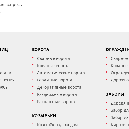
ые вопросы
и
НИЦ
ВОРОТА
ОГРАЖДЕ
Сварные ворота
Сварное
Кованые ворота
Кованое
стали
Автоматические ворота
Огражде
ашения
Гаражные ворота
Дорожно
олбы
Декоративные ворота
ЗАБОРЫ
Раздвижные ворота
Распашные ворота
Деревян
Забор дл
КОЗЫРЬКИ
Забор из
Козырёк над входом
Кирпичн