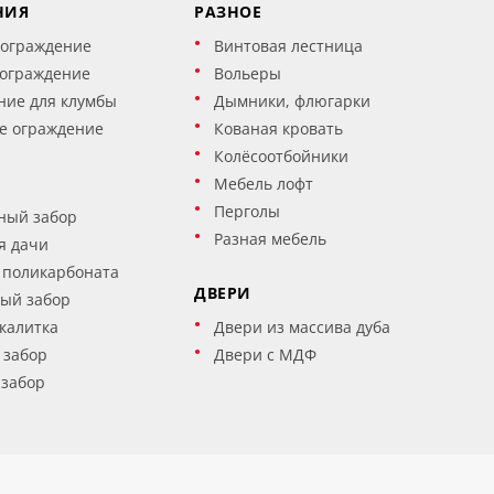
НИЯ
РАЗНОЕ
 ограждение
Винтовая лестница
 ограждение
Вольеры
ние для клумбы
Дымники, флюгарки
е ограждение
Кованая кровать
Колёсоотбойники
Мебель лофт
Перголы
ный забор
Разная мебель
я дачи
 поликарбоната
ДВЕРИ
ый забор
калитка
Двери из массива дуба
 забор
Двери с МДФ
 забор