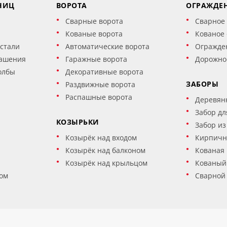
НИЦ
ВОРОТА
ОГРАЖДЕ
Сварные ворота
Сварное
Кованые ворота
Кованое
стали
Автоматические ворота
Огражде
ашения
Гаражные ворота
Дорожно
олбы
Декоративные ворота
ЗАБОРЫ
Раздвижные ворота
Распашные ворота
Деревян
Забор дл
КОЗЫРЬКИ
Забор из
Козырёк над входом
Кирпичн
Козырёк над балконом
Кованая 
Козырёк над крыльцом
Кованый
ом
Сварной