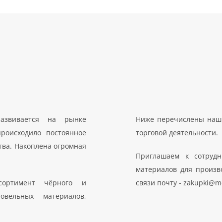
азвивается на рынке
Ниже перечислены наши
роисходило постоянное
торговой деятельности.
тва. Накоплена огромная
Приглашаем к сотрудн
материалов для произво
сортимент чёрного и
связи почту - zakupki@me
овельных материалов,