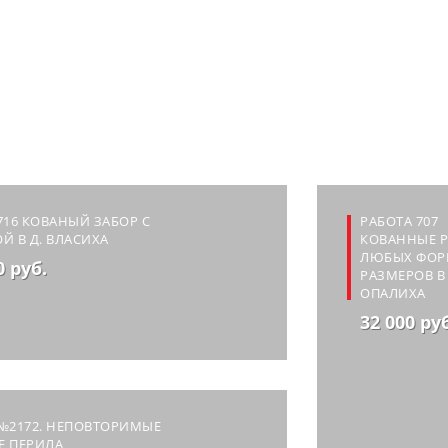
716 КОВАНЫЙ ЗАБОР С
РАБОТА 707
Й В Д. ВЛАСИХА
КОВАННЫЕ 
ЛЮБЫХ ФОР
0 руб.
РАЗМЕРОВ В 
ОПАЛИХА
32 000 ру
№2172. НЕПОВТОРИМЫЕ
Е ПЕРИЛА