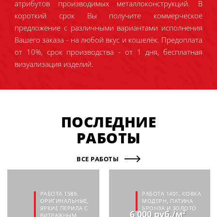
атрибутов производимых металлоконструкций. В
короткий срок Вы получите коммерческое
предложение с различными вариантами исполнения
Вашего заказа - на любой вкус и кошелёк. Предоплата
от 10%, срок производства - от 1 дня, бесплатная
визуализация изделий.
ПОСЛЕДНИЕ
РАБОТЫ
ВСЕ РАБОТЫ
РАБОТА 1589.
РАБОТА 1401. КОВКА
ОРИГИНАЛЬНЫЕ,
МОДЕРН, ПАТИНА
ЯРКИЕ ПЕРИЛА С
БРОНЗА И ЗОЛОТО
6 000 руб./м²
ВИТРАЖНЫМ