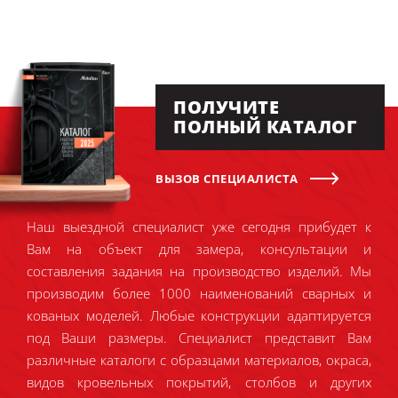
ПОЛУЧИТЕ
ПОЛНЫЙ КАТАЛОГ
ВЫЗОВ СПЕЦИАЛИСТА
Наш выездной специалист уже сегодня прибудет к
Вам на объект для замера, консультации и
составления задания на производство изделий. Мы
производим более 1000 наименований сварных и
кованых моделей. Любые конструкции адаптируется
под Ваши размеры. Специалист представит Вам
различные каталоги с образцами материалов, окраса,
видов кровельных покрытий, столбов и других