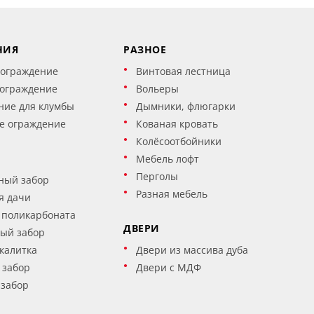
НИЯ
РАЗНОЕ
 ограждение
Винтовая лестница
 ограждение
Вольеры
ние для клумбы
Дымники, флюгарки
е ограждение
Кованая кровать
Колёсоотбойники
Мебель лофт
Перголы
ный забор
Разная мебель
я дачи
 поликарбоната
ДВЕРИ
ый забор
калитка
Двери из массива дуба
 забор
Двери с МДФ
 забор