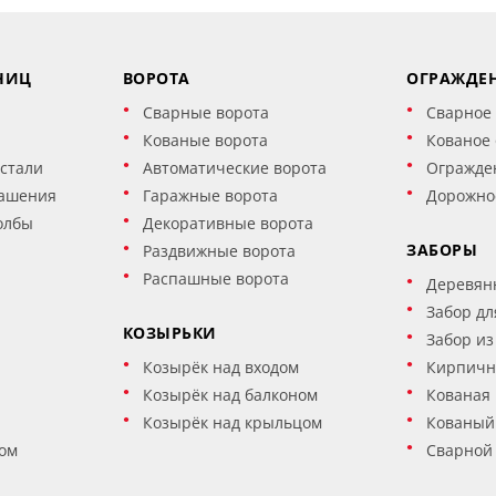
НИЦ
ВОРОТА
ОГРАЖДЕ
Сварные ворота
Сварное
Кованые ворота
Кованое
стали
Автоматические ворота
Огражде
ашения
Гаражные ворота
Дорожно
олбы
Декоративные ворота
ЗАБОРЫ
Раздвижные ворота
Распашные ворота
Деревян
Забор дл
КОЗЫРЬКИ
Забор из
Козырёк над входом
Кирпичн
Козырёк над балконом
Кованая 
Козырёк над крыльцом
Кованый
ом
Сварной