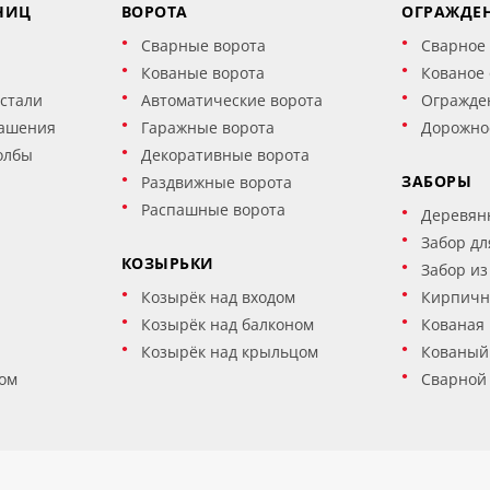
НИЦ
ВОРОТА
ОГРАЖДЕ
Сварные ворота
Сварное
Кованые ворота
Кованое
стали
Автоматические ворота
Огражде
ашения
Гаражные ворота
Дорожно
олбы
Декоративные ворота
ЗАБОРЫ
Раздвижные ворота
Распашные ворота
Деревян
Забор дл
КОЗЫРЬКИ
Забор из
Козырёк над входом
Кирпичн
Козырёк над балконом
Кованая 
Козырёк над крыльцом
Кованый
ом
Сварной