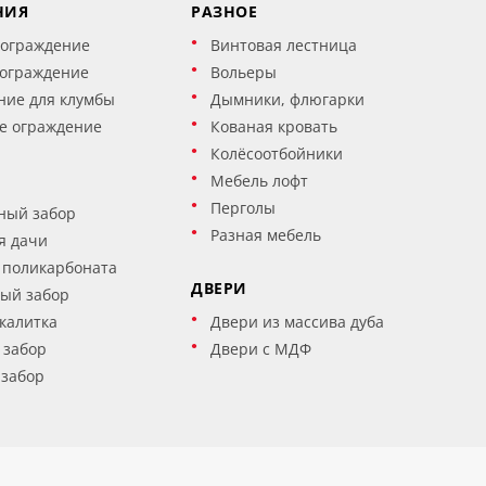
НИЯ
РАЗНОЕ
 ограждение
Винтовая лестница
 ограждение
Вольеры
ние для клумбы
Дымники, флюгарки
е ограждение
Кованая кровать
Колёсоотбойники
Мебель лофт
Перголы
ный забор
Разная мебель
я дачи
 поликарбоната
ДВЕРИ
ый забор
калитка
Двери из массива дуба
 забор
Двери с МДФ
 забор