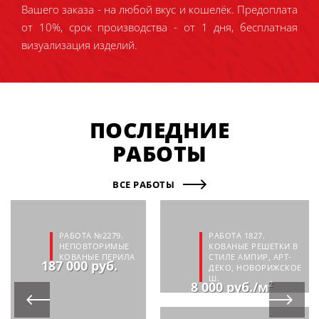
Вашего заказа - на любой вкус и кошелёк. Предоплата
от 10%, срок производства - от 1 дня, бесплатная
визуализация изделий.
ПОСЛЕДНИЕ
РАБОТЫ
ВСЕ РАБОТЫ
РАБОТА №2279.
РАБОТА 1827.
НЕПОВТОРИМЫЕ
КОВАНЫЕ РЕШЕТКИ В
КОВАНЫЕ ПЕРИЛА
СТИЛЕ АМПИР, АРТ-
187 000 руб.
ДЕКО, НОВОРИЖСКОЕ
Ш.
8 000 руб./м²