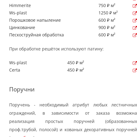
Himmerite
750 ₽ м²
Ws-plast
1250 ₽ м²
Порошковое напыление
600 ₽ м²
Цинкование
900 ₽ м²
Пескоструйная обработка
600 ₽ м²
При обработке решёток используют патину:
Ws-plast
450 ₽ м²
Certa
450 ₽ м²
Поручни
Поручень - необходимый атрибут любых лестничных
ограждений, в зависимости от заказа возможна
реализация простых поручней (образованных
проф.трубой, полосой) и кованых декоративных поручней