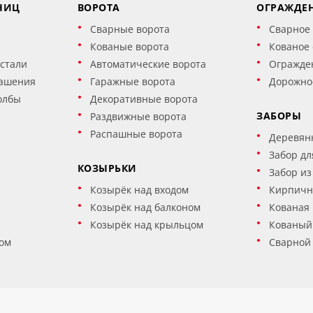
НИЦ
ВОРОТА
ОГРАЖДЕ
Сварные ворота
Сварное
Кованые ворота
Кованое
стали
Автоматические ворота
Огражде
ашения
Гаражные ворота
Дорожно
олбы
Декоративные ворота
ЗАБОРЫ
Раздвижные ворота
Распашные ворота
Деревян
Забор дл
КОЗЫРЬКИ
Забор из
Козырёк над входом
Кирпичн
Козырёк над балконом
Кованая 
Козырёк над крыльцом
Кованый
ом
Сварной