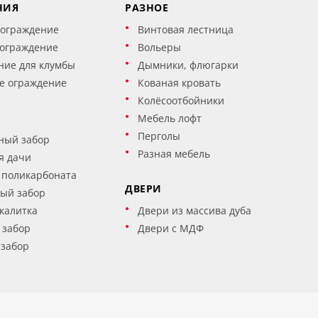
НИЯ
РАЗНОЕ
 ограждение
Винтовая лестница
 ограждение
Вольеры
ние для клумбы
Дымники, флюгарки
е ограждение
Кованая кровать
Колёсоотбойники
Мебель лофт
Перголы
ный забор
Разная мебель
я дачи
 поликарбоната
ДВЕРИ
ый забор
калитка
Двери из массива дуба
 забор
Двери с МДФ
 забор