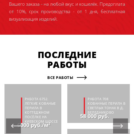
Вашего заказа - на любой вкус и кошелёк. Предоплата
от 10%, срок производства - от 1 дня, бесплатная
визуализация изделий.
ПОСЛЕДНИЕ
РАБОТЫ
ВСЕ РАБОТЫ
РАБОТА 6752.
РАБОТА 708
ЛЁГКИЕ КОВАНЫЕ
КОВАННЫЕ ПЕРИЛА В
ПЕРИЛА В
СВЕТЛЫХ ТОНАХ В Д.
КОТТЕДЖНОМ
ВЕЛЕДНИКОВО
58 000 руб.
ПОСЁЛКЕ НА
КИЕВСКОМ ШОССЕ
6000 руб./м²