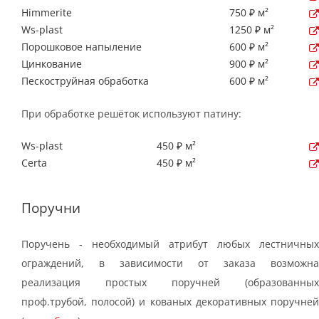
Himmerite
750 ₽ м²
Ws-plast
1250 ₽ м²
Порошковое напыление
600 ₽ м²
Цинкование
900 ₽ м²
Пескоструйная обработка
600 ₽ м²
При обработке решёток используют патину:
Ws-plast
450 ₽ м²
Certa
450 ₽ м²
Поручни
Поручень - необходимый атрибут любых лестничных
ограждений, в зависимости от заказа возможна
реализация простых поручней (образованных
проф.трубой, полосой) и кованых декоративных поручней