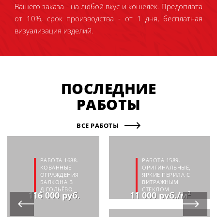
Вашего заказа - на любой вкус и кошелёк. Предоплата
от 10%, срок производства - от 1 дня, бесплатная
визуализация изделий.
ПОСЛЕДНИЕ
РАБОТЫ
ВСЕ РАБОТЫ
РАБОТА 1688.
РАБОТА 1589.
КОВАННЫЕ
ОРИГИНАЛЬНЫЕ,
ОГРАЖДЕНИЯ
ЯРКИЕ ПЕРИЛА С
БАЛКОНА В
ВИТРАЖНЫМ
Д.ГОЛЬЁВО
СТЕКЛОМ
116 000 руб.
11 000 руб./м²