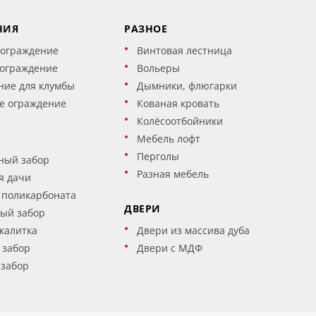
НИЯ
РАЗНОЕ
 ограждение
Винтовая лестница
 ограждение
Вольеры
ние для клумбы
Дымники, флюгарки
е ограждение
Кованая кровать
Колёсоотбойники
Мебель лофт
Перголы
ный забор
Разная мебель
я дачи
 поликарбоната
ДВЕРИ
ый забор
калитка
Двери из массива дуба
 забор
Двери с МДФ
 забор