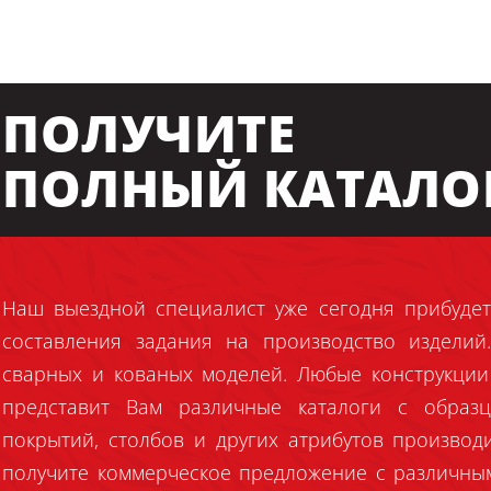
ПОЛУЧИТЕ
ПОЛНЫЙ КАТАЛО
Наш выездной специалист уже сегодня прибудет
составления задания на производство издели
сварных и кованых моделей. Любые конструкции
представит Вам различные каталоги с образц
покрытий, столбов и других атрибутов производ
получите коммерческое предложение с различны