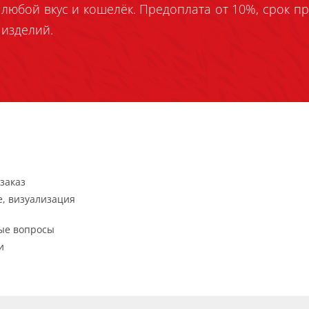
любой вкус и кошелёк. Предоплата от 10%, срок пр
изделий.
заказ
, визуализация
ые вопросы
и