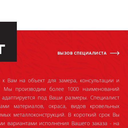
Г
ВЫЗОВ СПЕЦИАЛИСТА
 к Вам на объект для замера, консультации и
й. Мы производим более 1000 наименований
 адаптируется под Ваши размеры. Специалист
ами материалов, окраса, видов кровельных
имых металлоконструкций. В короткий срок Вы
ми вариантами исполнения Вашего заказа - на