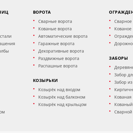
НИЦ
ВОРОТА
ОГРАЖДЕ
Сварные ворота
Сварное
Кованые ворота
Кованое
стали
Автоматические ворота
Огражде
ашения
Гаражные ворота
Дорожно
олбы
Декоративные ворота
ЗАБОРЫ
Раздвижные ворота
Распашные ворота
Деревян
Забор дл
КОЗЫРЬКИ
Забор из
Козырёк над входом
Кирпичн
Козырёк над балконом
Кованая 
Козырёк над крыльцом
Кованый
ом
Сварной