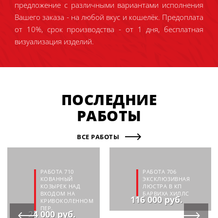
предложение с различными вариантами исполнения
Вашего заказа - на любой вкус и кошелёк. Предоплата
от 10%, срок производства - от 1 дня, бесплатная
визуализация изделий.
ПОСЛЕДНИЕ
РАБОТЫ
ВСЕ РАБОТЫ
РАБОТА 710
РАБОТА 706
КОВАННЫЙ
ЭКСКЛЮЗИВНАЯ
КОЗЫРЕК НАД
ЛЮСТРА В КП
ВХОДОМ НА
БАРВИХА ХИЛЛС
116 000 руб.
КРИВОКОЛЕННОМ
ПЕР.
24 000 руб.