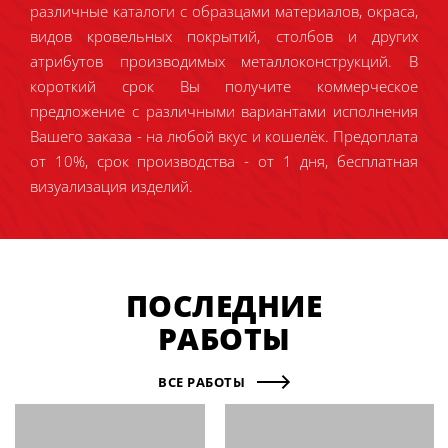
различные каталоги с образцами материалов, окраса,
видов кровельных покрытий, столбов и других
атрибутов производимых металлоконструкций. В
короткий срок Вы получите коммерческое
предложение с различными вариантами исполнения
Вашего заказа - на любой вкус и кошелёк. Предоплата
от 10%, срок производства - от 1 дня, бесплатная
визуализация изделий.
ПОСЛЕДНИЕ
РАБОТЫ
ВСЕ РАБОТЫ