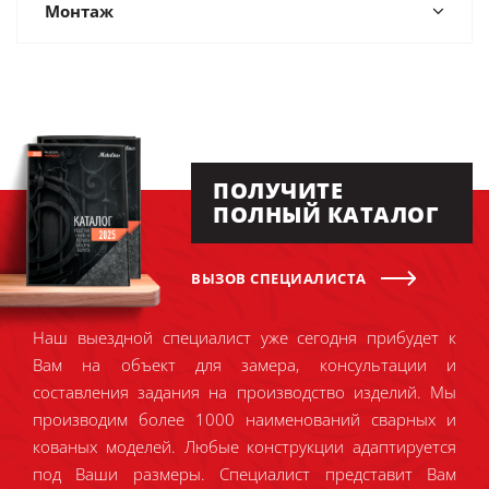
Монтаж
ПОЛУЧИТЕ
ПОЛНЫЙ КАТАЛОГ
ВЫЗОВ СПЕЦИАЛИСТА
Наш выездной специалист уже сегодня прибудет к
Вам на объект для замера, консультации и
составления задания на производство изделий. Мы
производим более 1000 наименований сварных и
кованых моделей. Любые конструкции адаптируется
под Ваши размеры. Специалист представит Вам