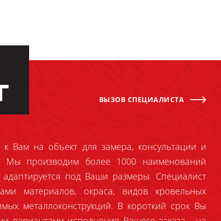
Г
ВЫЗОВ СПЕЦИАЛИСТА
 к Вам на объект для замера, консультации и
й. Мы производим более 1000 наименований
 адаптируется под Ваши размеры. Специалист
ами материалов, окраса, видов кровельных
имых металлоконструкций. В короткий срок Вы
ми вариантами исполнения Вашего заказа - на