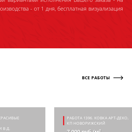
оизводства - от 1 дня, бесплатная визуализация
ВСЕ РАБОТЫ
 КРАСИВЫЕ
РАБОТА 1396. КОВКА АРТ-ДЕКО,
КП НОВОРИЖСКИЙ
 В Д.
7 000 руб./м²