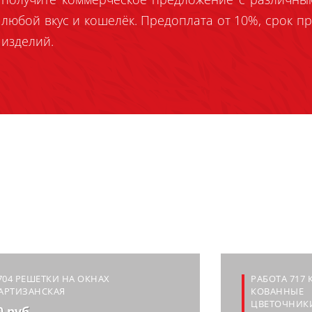
любой вкус и кошелёк. Предоплата от 10%, срок пр
изделий.
704 РЕШЕТКИ НА ОКНАХ
РАБОТА 717
ПАРТИЗАНСКАЯ
КОВАННЫЕ
ЦВЕТОЧНИКИ
0 руб.