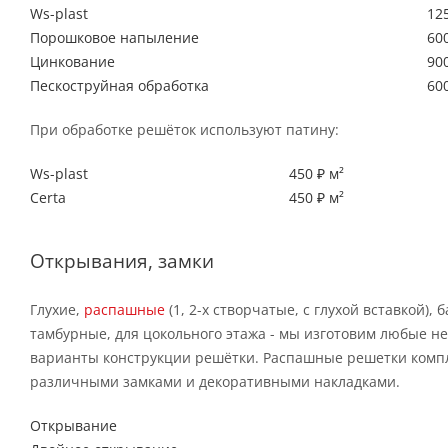
Ws-plast
125
Порошковое напыление
600
Цинкование
900
Пескоструйная обработка
600
При обработке решёток используют патину:
Ws-plast
450 ₽ м²
Certa
450 ₽ м²
Открывания, замки
Глухие,
распашные
(1, 2-х створчатые, с глухой вставкой), 
тамбурные, для цокольного этажа - мы изготовим любые н
варианты конструкции решётки. Распашные решетки комп
различными замками и декоративными накладками.
Открывание