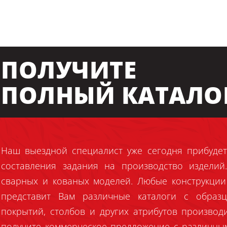
ПОЛУЧИТЕ
ПОЛНЫЙ КАТАЛО
Наш выездной специалист уже сегодня прибудет
составления задания на производство издели
сварных и кованых моделей. Любые конструкции
представит Вам различные каталоги с образц
покрытий, столбов и других атрибутов производ
получите коммерческое предложение с различны