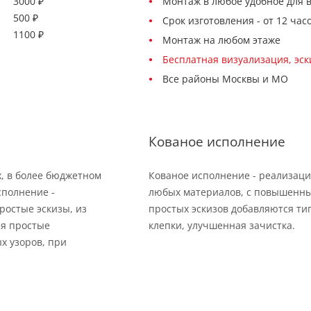
3000 ₽
Монтаж в любое удобное для 
500 ₽
Срок изготовления - от 12 час
1100 ₽
Монтаж на любом этаже
Бесплатная визуализация, эс
Все районы Москвы и МО
Кованое исполнение
х, в более бюджетном
Кованое исполнение - реализаци
сполнение -
любых материалов, с повышенны
ростые эскизы, из
простых эскизов добавляются тип
ся простые
клепки, улучшенная зачистка.
х узоров, при