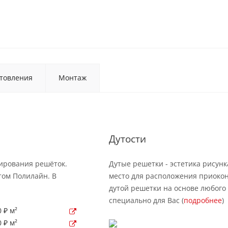
товления
Монтаж
Дутости
рирования решёток.
Дутые решетки - эстетика рисунк
том Полилайн. В
место для расположения приокон
дутой решетки на основе любого 
специально для Вас (
подробнее
)
 ₽ м²
 ₽ м²