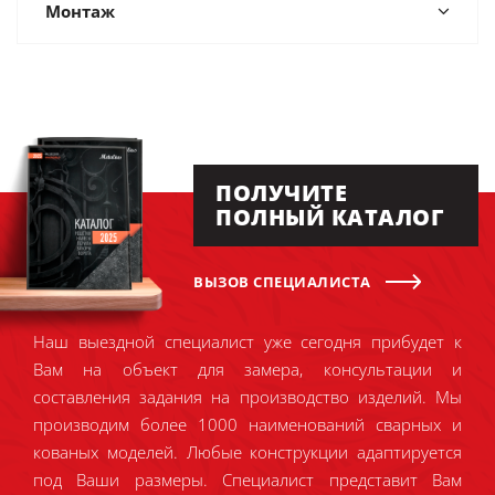
Монтаж
ПОЛУЧИТЕ
ПОЛНЫЙ КАТАЛОГ
ВЫЗОВ СПЕЦИАЛИСТА
Наш выездной специалист уже сегодня прибудет к
Вам на объект для замера, консультации и
составления задания на производство изделий. Мы
производим более 1000 наименований сварных и
кованых моделей. Любые конструкции адаптируется
под Ваши размеры. Специалист представит Вам