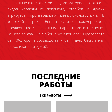
различные каталоги с образцами материалов, окраса,
видов кровельных покрытий, столбов и других
атрибутов производимых металлоконструкций. В
короткий срок Вы получите коммерческое
предложение с различными вариантами исполнения
Вашего заказа - на любой вкус и кошелёк. Предоплата
от 10%, срок производства - от 1 дня, бесплатная
визуализация изделий.
ПОСЛЕДНИЕ
РАБОТЫ
ВСЕ РАБОТЫ