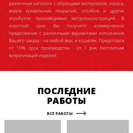
различные каталоги с образцами материалов, окраса,
видов кровельных покрытий, столбов и других
атрибутов производимых металлоконструкций. В
короткий срок Вы получите коммерческое
предложение с различными вариантами исполнения
Вашего заказа - на любой вкус и кошелёк. Предоплата
от 10%, срок производства - от 1 дня, бесплатная
визуализация изделий.
ПОСЛЕДНИЕ
РАБОТЫ
ВСЕ РАБОТЫ