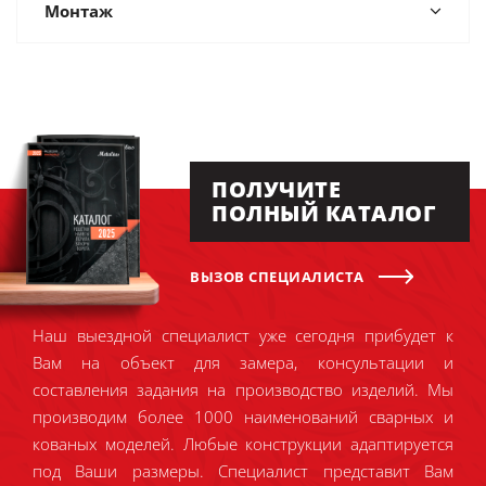
Монтаж
ПОЛУЧИТЕ
ПОЛНЫЙ КАТАЛОГ
ВЫЗОВ СПЕЦИАЛИСТА
Наш выездной специалист уже сегодня прибудет к
Вам на объект для замера, консультации и
составления задания на производство изделий. Мы
производим более 1000 наименований сварных и
кованых моделей. Любые конструкции адаптируется
под Ваши размеры. Специалист представит Вам