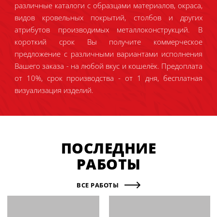
различные каталоги с образцами материалов, окраса,
видов кровельных покрытий, столбов и других
атрибутов производимых металлоконструкций. В
короткий срок Вы получите коммерческое
предложение с различными вариантами исполнения
Вашего заказа - на любой вкус и кошелёк. Предоплата
от 10%, срок производства - от 1 дня, бесплатная
визуализация изделий.
ПОСЛЕДНИЕ
РАБОТЫ
ВСЕ РАБОТЫ