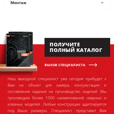
Монтаж
ПОЛУЧИТЕ
ПОЛНЫЙ КАТАЛОГ
ВЫЗОВ СПЕЦИАЛИСТА
Наш выездной специалист уже сегодня прибудет к
Вам на объект для замера, консультации и
составления задания на производство изделий. Мы
производим более 1000 наименований сварных и
кованых моделей. Любые конструкции адаптируется
под Ваши размеры. Специалист представит Вам