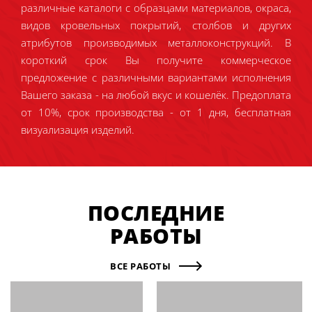
различные каталоги с образцами материалов, окраса,
видов кровельных покрытий, столбов и других
атрибутов производимых металлоконструкций. В
короткий срок Вы получите коммерческое
предложение с различными вариантами исполнения
Вашего заказа - на любой вкус и кошелёк. Предоплата
от 10%, срок производства - от 1 дня, бесплатная
визуализация изделий.
ПОСЛЕДНИЕ
РАБОТЫ
ВСЕ РАБОТЫ