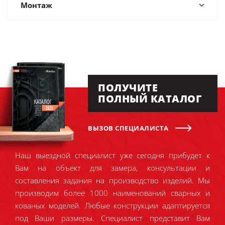
Монтаж
ПОЛУЧИТЕ
ПОЛНЫЙ КАТАЛОГ
ВЫЗОВ СПЕЦИАЛИСТА
Наш выездной специалист уже сегодня прибудет к
Вам на объект для замера, консультации и
составления задания на производство изделий. Мы
производим более 1000 наименований сварных и
кованых моделей. Любые конструкции адаптируется
под Ваши размеры. Специалист представит Вам