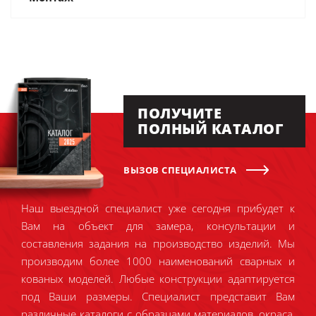
ПОЛУЧИТЕ
ПОЛНЫЙ КАТАЛОГ
ВЫЗОВ СПЕЦИАЛИСТА
Наш выездной специалист уже сегодня прибудет к
Вам на объект для замера, консультации и
составления задания на производство изделий. Мы
производим более 1000 наименований сварных и
кованых моделей. Любые конструкции адаптируется
под Ваши размеры. Специалист представит Вам
различные каталоги с образцами материалов, окраса,