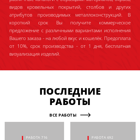
видов кровельных покрытий, столбов и других
атрибутов производимых металлоконструкций. В
короткий срок Вы получите коммерческое
предложение с различными вариантами исполнения
Вашего заказа - на любой вкус и кошелёк. Предоплата
от 10%, срок производства - от 1 дня, бесплатная
визуализация изделий.
ПОСЛЕДНИЕ
РАБОТЫ
ВСЕ РАБОТЫ
РАБОТА 716
РАБОТА 692