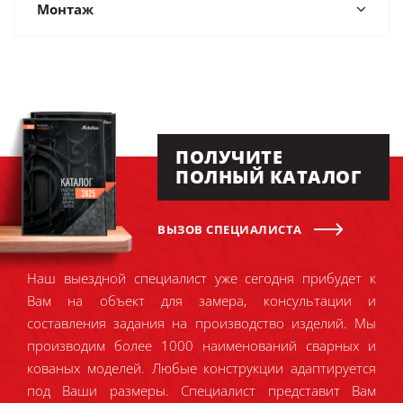
Монтаж
ПОЛУЧИТЕ
ПОЛНЫЙ КАТАЛОГ
ВЫЗОВ СПЕЦИАЛИСТА
Наш выездной специалист уже сегодня прибудет к
Вам на объект для замера, консультации и
составления задания на производство изделий. Мы
производим более 1000 наименований сварных и
кованых моделей. Любые конструкции адаптируется
под Ваши размеры. Специалист представит Вам