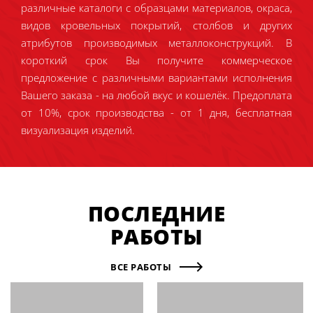
различные каталоги с образцами материалов, окраса,
видов кровельных покрытий, столбов и других
атрибутов производимых металлоконструкций. В
короткий срок Вы получите коммерческое
предложение с различными вариантами исполнения
Вашего заказа - на любой вкус и кошелёк. Предоплата
от 10%, срок производства - от 1 дня, бесплатная
визуализация изделий.
ПОСЛЕДНИЕ
РАБОТЫ
ВСЕ РАБОТЫ