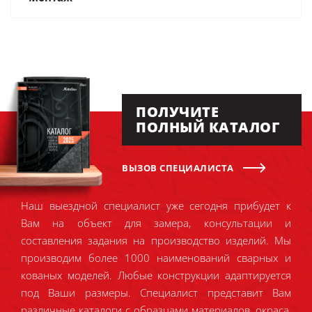
ПОЛУЧИТЕ
ПОЛНЫЙ КАТАЛОГ
ВЫЗОВ СПЕЦИАЛИСТА
Наш выездной специалист уже сегодня прибудет к
Вам на объект для замера, консультации и
составления задания на производство изделий. Мы
производим более 1000 наименований сварных и
кованых моделей. Любые конструкции адаптируется
под Ваши размеры. Специалист представит Вам
различные каталоги с образцами материалов, окраса,