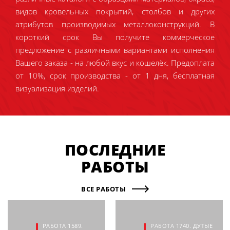
видов кровельных покрытий, столбов и других
атрибутов производимых металлоконструкций. В
короткий срок Вы получите коммерческое
предложение с различными вариантами исполнения
Вашего заказа - на любой вкус и кошелёк. Предоплата
от 10%, срок производства - от 1 дня, бесплатная
визуализация изделий.
ПОСЛЕДНИЕ
РАБОТЫ
ВСЕ РАБОТЫ
РАБОТА 1589.
РАБОТА 1740. ДУТЫЕ