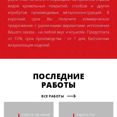
видов кровельных покрытий, столбов и других
атрибутов производимых металлоконструкций. В
короткий срок Вы получите коммерческое
предложение с различными вариантами исполнения
Вашего заказа - на любой вкус и кошелёк. Предоплата
от 10%, срок производства - от 1 дня, бесплатная
визуализация изделий.
ПОСЛЕДНИЕ
РАБОТЫ
ВСЕ РАБОТЫ
РАБОТА 705 ЯРКИЕ
РАБОТА 714