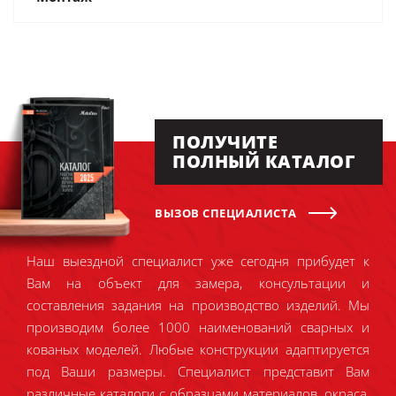
ПОЛУЧИТЕ
ПОЛНЫЙ КАТАЛОГ
ВЫЗОВ СПЕЦИАЛИСТА
Наш выездной специалист уже сегодня прибудет к
Вам на объект для замера, консультации и
составления задания на производство изделий. Мы
производим более 1000 наименований сварных и
кованых моделей. Любые конструкции адаптируется
под Ваши размеры. Специалист представит Вам
различные каталоги с образцами материалов, окраса,